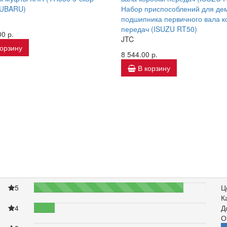
SUBARU)
Набор приспособлений для де
подшипника первичного вала к
передач (ISUZU RT50)
0 р.
JTC
корзину
8 544.00 р.
В корзину
5
87%
Ц
К
4
12%
Д
О