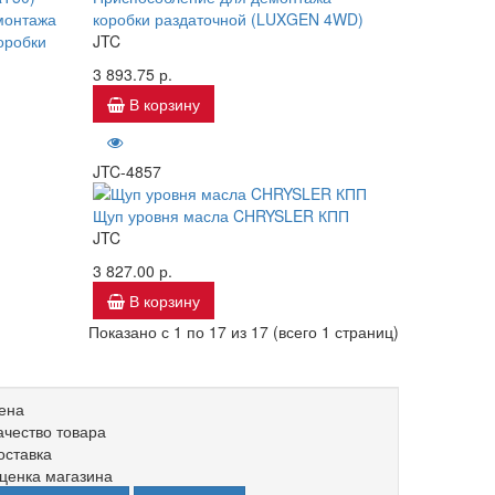
монтажа
коробки раздаточной (LUXGEN 4WD)
оробки
JTC
3 893.75 р.
В корзину
JTC-4857
Щуп уровня масла CHRYSLER КПП
JTC
3 827.00 р.
В корзину
Показано с 1 по 17 из 17 (всего 1 страниц)
ена
ачество товара
оставка
ценка магазина