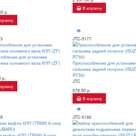
В корзину
0 р.
корзину
93
JTC-5177
обление для установки
ика основного вала КПП (ZF)
Приспособление для установки
сальника задней полуоси (ISU
RT50)
 р.
JTC
корзину
578.50 р.
В корзину
78
JTC-5192
к муфты КПП (TR580 6-скор