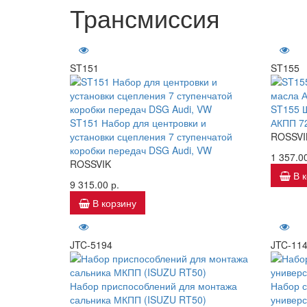
Трансмиссия
ST151
ST155
ST155 Щ
ST151 Набор для центровки и
АКПП 72
установки сцепления 7 ступенчатой
ROSSVI
коробки передач DSG Audi, VW
1 357.00
ROSSVIK
В 
9 315.00 р.
В корзину
JTC-5194
JTC-11
Набор приспособлений для монтажа
Набор с
сальника МКПП (ISUZU RT50)
универ