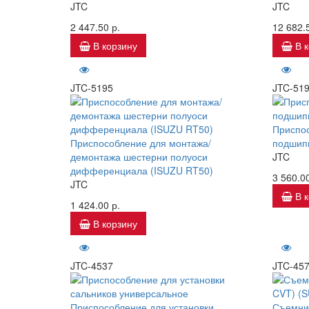
JTC
JTC
2 447.50 р.
12 682.5
В корзину
В 
JTC-5195
JTC-51
Приспос
Приспособление для монтажа/
подшипн
демонтажа шестерни полуоси
JTC
дифференциала (ISUZU RT50)
3 560.00
JTC
В 
1 424.00 р.
В корзину
JTC-4537
JTC-45
Приспособление для установки
Съемни