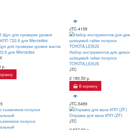
JTC-4158
уп для проверки уровня масла
2.6 для Mercedes
Набор инструментов для демо
K
шлицевой гайки полуоси
TOYOTA,LEXUS
 р.
JTC
корзину
2 180.50 р.
В корзину
45
JTC-5489
Оправка для вала КПП (ZF)
ъемников полуоси
JTC
сальный
2 937.00 р.