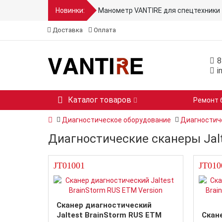
Новинки:
Манометр VANTIRE для спецтехники 
Доставка
Оплата
8
i
Каталог товаров
Ремонт 
Диагностическое оборудование
Диагностич
Диагностические сканеры Jal
JT01001
JT010
Сканер диагностический
Jaltest BrainStorm RUS ETM
Скан