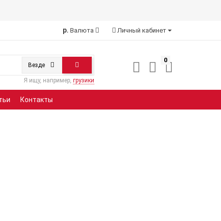
р.
Валюта
Личный кабинет
0
Везде
Я ищу, например,
грузики
тьи
Контакты