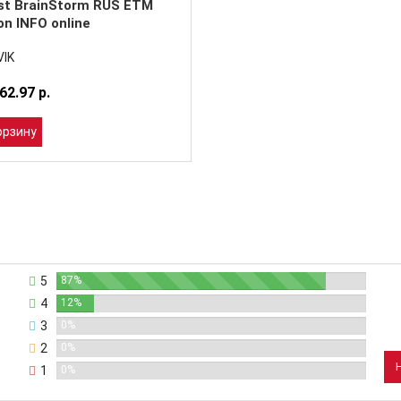
st BrainStorm RUS ETM
on INFO online
IK
62.97 р.
орзину
5
87%
4
12%
3
0%
2
0%
1
0%