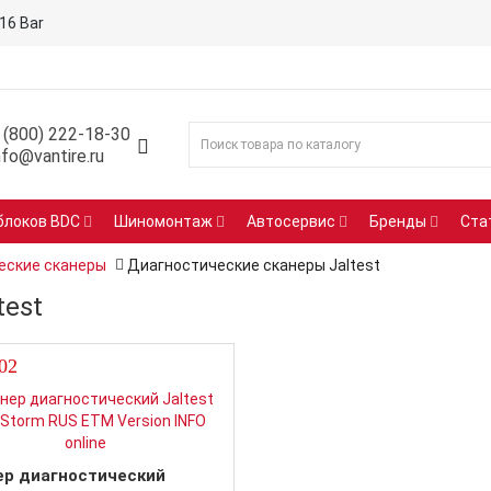
16 Bar
 (800) 222-18-30
nfo@vantire.ru
блоков BDC
Шиномонтаж
Автосервис
Бренды
Ста
еские сканеры
Диагностические сканеры Jaltest
test
02
ер диагностический