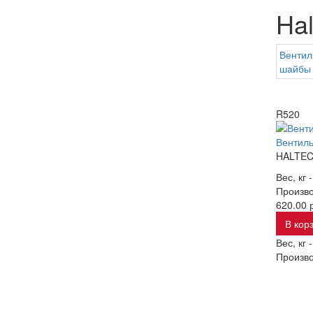
Hal
Вентил
шайбы
R520
Вентиль
HALTE
Вес, кг 
Произво
620.00 р
В кор
Вес, кг 
Произво