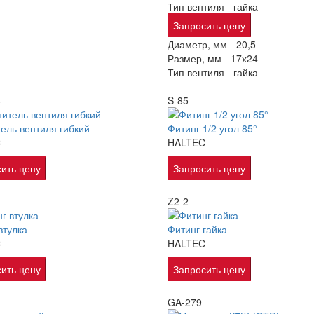
Тип вентиля -
гайка
Запросить цену
Диаметр, мм -
20,5
Размер, мм -
17х24
Тип вентиля -
гайка
8
S-85
ель вентиля гибкий
Фитинг 1/2 угол 85°
C
HALTEC
ить цену
Запросить цену
Z2-2
втулка
Фитинг гайка
C
HALTEC
ить цену
Запросить цену
GA-279