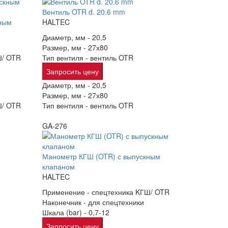
Вентиль OTR d. 20.6 mm
ным
HALTEC
Диаметр, мм -
20,5
Размер, мм -
27х80
Ш/ OTR
Тип вентиля -
вентиль OTR
Запросить цену
Диаметр, мм -
20,5
Размер, мм -
27х80
Ш/ OTR
Тип вентиля -
вентиль OTR
GA-276
Манометр КГШ (OTR) с выпускным
клапаном
HALTEC
Применение -
спецтехника KГШ/ OTR
Наконечник -
для спецтехники
Шкала (bar) -
0,7-12
Запросить цену