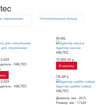
tec
я, наконечники,
Уплотнительные кольца
IN-95L
 для спецтехники
Адаптер насоса
C
HALTEC
-
0,523
70 800.00 р.
дитель -
HALTEC
В корзину
.
зину
TR-SP-2
-
0,523
дитель -
HALTEC
Адаптер шайба (гайка)
HALTEC
Диаметр, мм -
20,5
Размер, мм -
17х24