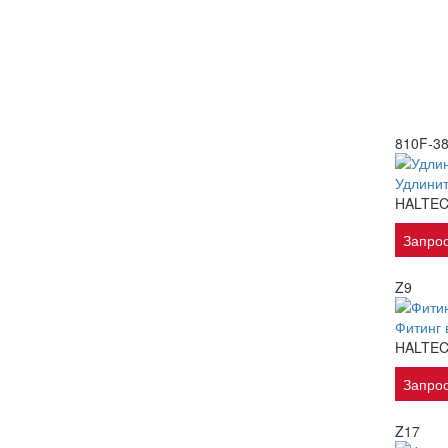
810F-3
Удлинит
HALTE
Запрос
Z9
Фитинг 
HALTE
Запрос
Z17