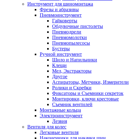
Инструмент для шиномонтажа
Фрезы и абразивы
Пневмоинструмент
Гайковерты
Обдувочные пистолеты
Пневмодрели
Пневмомолотки
Пневмопылесосы
Бустеры
Ручной инструмент
Шило и Напильники
Клещи
Мел, Экстракторы
Другое
Аспираторы, Метчики, Измерители
Ролики и Скребки
Фиксаторы и Съемники секреток
Монтировки, ключи крестовые
Съемник вентилей
Монтажные кольца
Электроинструмент
Лезвия
Вентиля для колес
Легковые вентиля
Наконечники для накачки шин