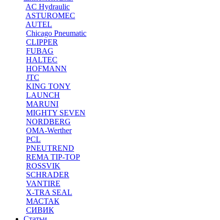
AC Hydraulic
ASTUROMEC
AUTEL
Chicago Pneumatic
CLIPPER
FUBAG
HALTEC
HOFMANN
JTC
KING TONY
LAUNCH
MARUNI
MIGHTY SEVEN
NORDBERG
OMA-Werther
PCL
PNEUTREND
REMA TIP-TOP
ROSSVIK
SCHRADER
VANTIRE
X-TRA SEAL
МАСТАК
СИВИК
Статьи