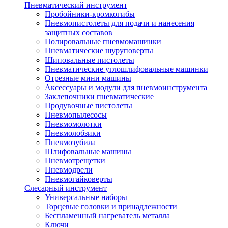
Пневматический инструмент
Пробойники-кромкогибы
Пневмопистолеты для подачи и нанесения
защитных составов
Полировальные пневмомашинки
Пневматические шуруповерты
Шиповальные пистолеты
Пневматические углошлифовальные машинки
Отрезные мини машины
Аксессуары и модули для пневмоинструмента
Заклепочники пневматические
Продувочные пистолеты
Пневмопылесосы
Пневмомолотки
Пневмолобзики
Пневмозубила
Шлифовальные машины
Пневмотрещетки
Пневмодрели
Пневмогайковерты
Слесарный инструмент
Универсальные наборы
Торцевые головки и принадлежности
Беспламенный нагреватель металла
Ключи