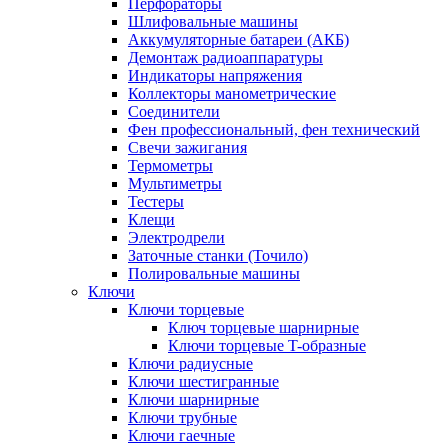
Перфораторы
Шлифовальные машины
Аккумуляторные батареи (АКБ)
Демонтаж радиоаппаратуры
Индикаторы напряжения
Коллекторы манометрические
Соединители
Фен профессиональный, фен технический
Свечи зажигания
Термометры
Мультиметры
Тестеры
Клещи
Электродрели
Заточные станки (Точило)
Полировальные машины
Ключи
Ключи торцевые
Ключ торцевые шарнирные
Ключи торцевые T-образные
Ключи радиусные
Ключи шестигранные
Ключи шарнирные
Ключи трубные
Ключи гаечные