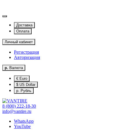
Доставка
Оплата
Личный кабинет
Регистрация
Авторизация
р.
Валюта
€ Euro
$ US Dollar
р. Рубль
8 (800) 222-18-30
info@vantire.ru
WhatsApp
YouTube