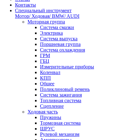
Контакты
Специальный инструмент
Мотор/ Ходовая/ BMW/ AUDI
Моторная группа
Система смазки
Электрика
Система выпуска
Поршневая группа
Система охлаждения
ГРМ
ГБЦ
Измерительные приборы
Коленвал
КПП
Общее
Поликлиновый ремень
Система зажигания
Топливная система
Сцепление
Ходовая часть
Пружины
Тормозная система
ШРУС
Рулевой механизм
Амортизаторы