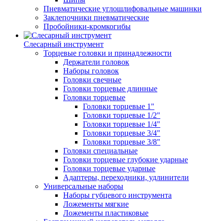
Пневматические углошлифовальные машинки
Заклепочники пневматические
Пробойники-кромкогибы
Слесарный инструмент
Торцевые головки и принадлежности
Держатели головок
Наборы головок
Головки свечные
Головки торцевые длинные
Головки торцевые
Головки торцевые 1"
Головки торцевые 1/2"
Головки торцевые 1/4"
Головки торцевые 3/4"
Головки торцевые 3/8"
Головки специальные
Головки торцевые глубокие ударные
Головки торцевые ударные
Адаптеры, переходники, удлинители
Универсальные наборы
Наборы губцевого инструмента
Ложементы мягкие
Ложементы пластиковые