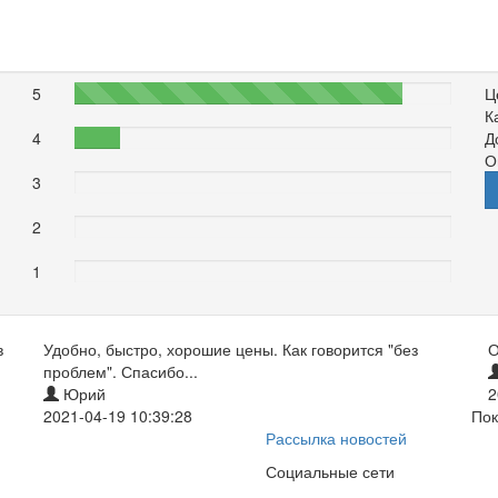
5
87%
Ц
К
4
12%
Д
О
3
0%
2
0%
1
0%
в
Удобно, быстро, хорошие цены. Как говорится "без
О
проблем". Спасибо...
Юрий
2
2021-04-19 10:39:28
Пок
Рассылка новостей
Социальные сети