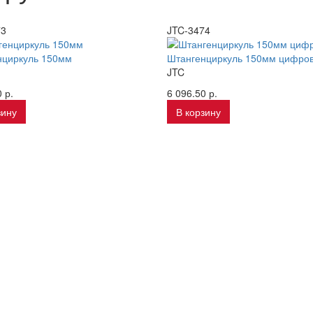
73
JTC-3474
нциркуль 150мм
Штангенциркуль 150мм цифро
JTC
 р.
6 096.50 р.
зину
В корзину