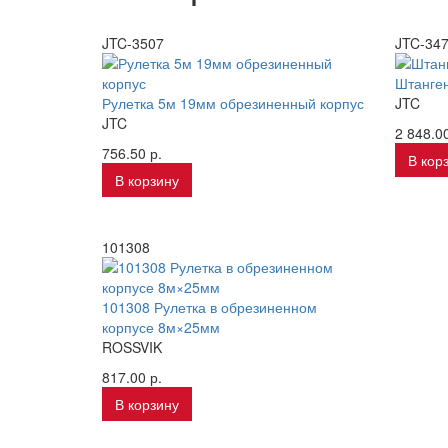
JTC-3507
JTC-34
Штанге
Рулетка 5м 19мм обрезиненный корпус
JTC
JTC
2 848.00
756.50 р.
В кор
В корзину
101308
101308 Рулетка в обрезиненном
корпусе 8м×25мм
ROSSVIK
817.00 р.
В корзину