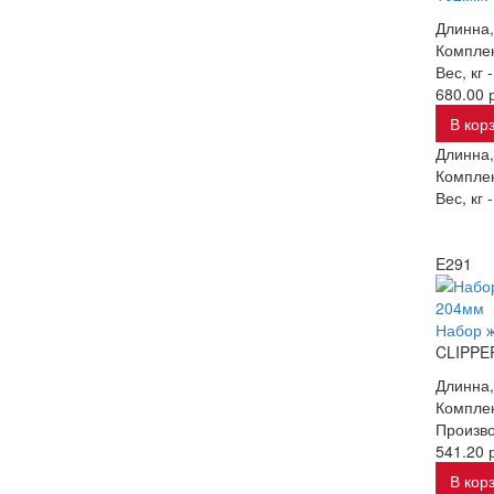
Длинна,
Комплек
Вес, кг 
680.00 р
В кор
Длинна,
Комплек
Вес, кг 
E291
Набор ж
CLIPPE
Длинна,
Комплек
Произво
541.20 р
В кор