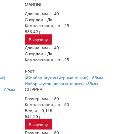
MARUNI
Длинна, мм -
140
С кордом -
Да
Комплектация, шт -
25
886.42 р.
В корзину
Длинна, мм -
140
С кордом -
Да
Комплектация, шт -
25
E207
Набор жгутов (черных тонких) 185мм
) 102мм
CLIPPER
Размер, мм -
180
Комплектация, шт -
50
Вес, кг -
0,115
541.20 р.
В корзину
Размер, мм -
180