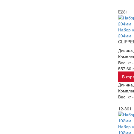
E281
Набор ж
204мм
CLIPPE
Длинна,
Комплек
Вес, кг 
557.60 р
В кор
Длинна,
Комплек
Вес, кг 
12-361
Набор ж
102мм.