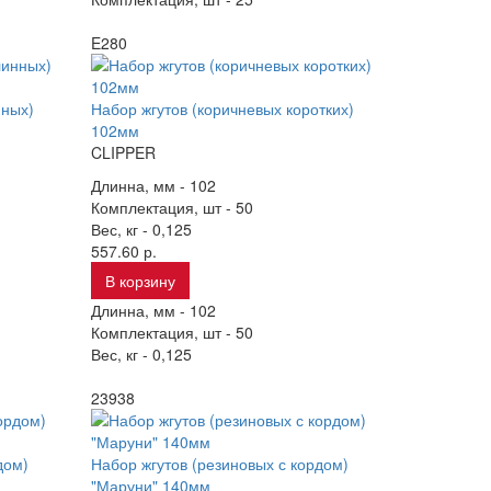
E280
нных)
Набор жгутов (коричневых коротких)
102мм
CLIPPER
Длинна, мм -
102
Комплектация, шт -
50
Вес, кг -
0,125
557.60 р.
В корзину
Длинна, мм -
102
Комплектация, шт -
50
Вес, кг -
0,125
23938
дом)
Набор жгутов (резиновых с кордом)
"Маруни" 140мм