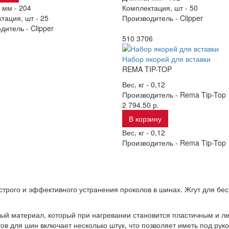
 мм -
204
Комплектация, шт -
50
тация, шт -
25
Производитель -
Clipper
дитель -
Clipper
510 3706
Набор якорей для вставки
REMA TIP-TOP
Вес, кг -
0,12
Производитель -
Rema Tip-Top
2 794.50 р.
В корзину
Вес, кг -
0,12
Производитель -
Rema Tip-Top
трого и эффективного устранения проколов в шинах. Жгут для бе
ый материал, который при нагревании становится пластичным и л
ов для шин включает несколько штук, что позволяет иметь под рук