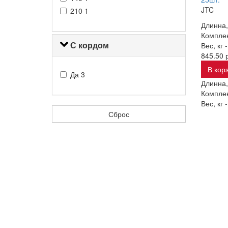
JTC
210
1
Длинна,
Комплек
С кордом
Вес, кг 
845.50 р
В кор
Да
3
Длинна,
Комплек
Вес, кг 
Сброс