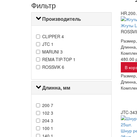
Фильтр
HR.200.
Производитель
Жгуты L
ROSSVI
CLIPPER
4
Размер,
JTC
1
Длинна,
MARUNI
3
Комплек
480.00 р
REMA TIP-TOP
1
ROSSVIK
6
В кор
Размер,
Длинна,
Длинна, мм
Комплек
200
7
JTC-34
102
3
204
3
100
1
Шнур ре
140
1
25шт.