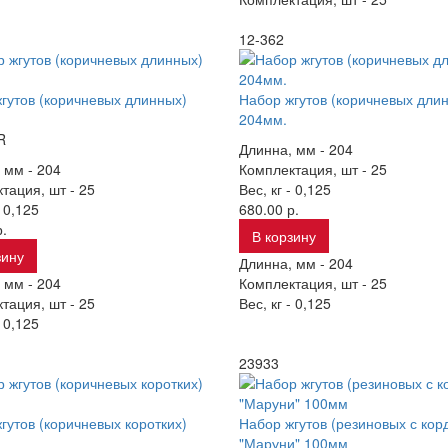
12-362
гутов (коричневых длинных)
Набор жгутов (коричневых дли
204мм.
R
Длинна, мм -
204
 мм -
204
Комплектация, шт -
25
тация, шт -
25
Вес, кг -
0,125
-
0,125
680.00 р.
.
В корзину
зину
Длинна, мм -
204
 мм -
204
Комплектация, шт -
25
тация, шт -
25
Вес, кг -
0,125
-
0,125
23933
гутов (коричневых коротких)
Набор жгутов (резиновых с кор
"Маруни" 100мм