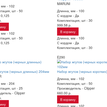
MARUNI
 мм -
102
тация, шт -
50
Длинна, мм -
100
-
0,125
С кордом -
Да
.
Комплектация, шт -
30
999.58 р.
зину
В корзину
 мм -
102
тация, шт -
50
Длинна, мм -
100
-
0,125
С кордом -
Да
Комплектация, шт -
30
E290
гутов (черных длинных) 204мм
Набор жгутов (черных коротких
R
Длинна, мм -
102
 мм -
204
Комплектация, шт -
50
тация, шт -
25
Производитель -
Clipper
дитель -
Clipper
660.00 р.
.
В корзину
зину
Длинна, мм -
102