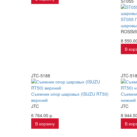
ST055
ST055 Г
шаровы
ROSSVI
8 550.00
В кор
JTC-5188
JTC-51
Съемник опор шаровых (ISUZU RT50)
Съемни
верхний
нижний
JTC
JTC
6 764.00 р.
8 944.50
В корзину
В кор