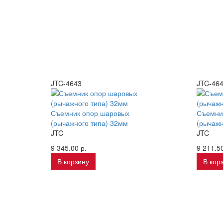
JTC-4643
JTC-46
Съемник опор шаровых
Съемни
(рычажного типа) 32мм
(рычажн
JTC
JTC
9 345.00 р.
9 211.50
В корзину
В кор