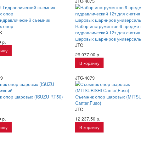
JTC-4075
идравлический съемник
х опор
Набор инструментов 6 предме
K
гидравлический 12т для снятия
шаровых шарниров универсал
 р.
JTC
зину
26 077.00 р.
В корзину
89
JTC-4079
к опор шаровых (ISUZU RT50)
Съемник опор шаровых (MITSU
Canter,Fuso)
JTC
 р.
12 237.50 р.
зину
В корзину