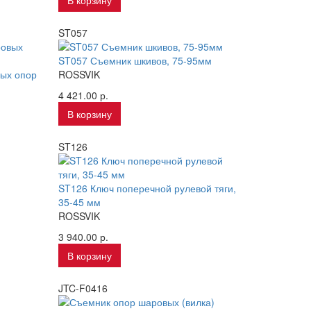
В корзину
ST057
ST057 Съемник шкивов, 75-95мм
ых опор
ROSSVIK
4 421.00 р.
В корзину
ST126
ST126 Ключ поперечной рулевой тяги,
35-45 мм
ROSSVIK
3 940.00 р.
В корзину
JTC-F0416