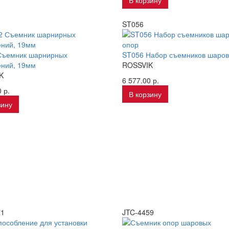
В корзину
ST056
Съемник шарнирных
ST056 Набор съемников шаров
ений, 19мм
ROSSVIK
K
6 577.00 р.
 р.
В корзину
зину
71
JTC-4459