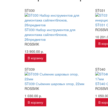
ST030
ST031
ST031 
ST030 Набор инструментов для
ROSSVI
демонтажа сайлентблоков,
10 201.0
26предметов
В кор
ROSSVIK
13 900.00 р.
В корзину
ST039
ST040
ST039 Съёмник шаровых опор, 22мм
ST040 
ROSSVIK
ROSSVI
1 030.00 р.
1 050.00
В корзину
В кор