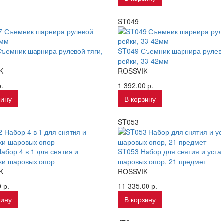
ST049
ъемник шарнира рулевой тяги,
ST049 Съемник шарнира руле
рейки, 33-42мм
K
ROSSVIK
.
1 392.00 р.
зину
В корзину
ST053
абор 4 в 1 для снятия и
ST053 Набор для снятия и уст
ки шаровых опор
шаровых опор, 21 предмет
K
ROSSVIK
 р.
11 335.00 р.
зину
В корзину