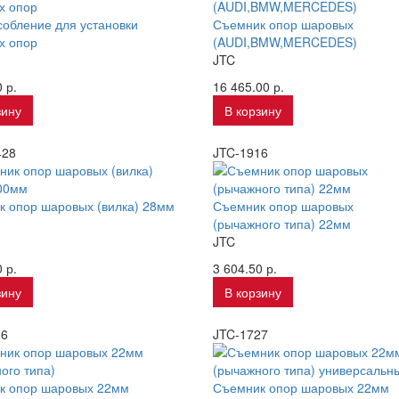
обление для установки
Съемник опор шаровых
х опор
(AUDI,BMW,MERCEDES)
JTC
 р.
16 465.00 р.
зину
В корзину
428
JTC-1916
 опор шаровых (вилка) 28мм
Съемник опор шаровых
(рычажного типа) 22мм
JTC
 р.
3 604.50 р.
зину
В корзину
36
JTC-1727
к опор шаровых 22мм
Съемник опор шаровых 22мм