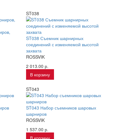
ST038
иров,
ST038 Съемник шарнирных
соединений с изменяемой высотой
захвата
ROSSVIK
2 013.00 р.
В корзину
ST043
иров
ST043 Набор съемников шаровых
шарниров
ROSSVIK
1 537.00 р.
В корзину