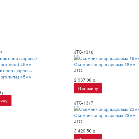
44
JTC-1316
Съемник опор шаровых 18мм
к опор шаровых
JTC
ого типа) 45мм
2 937.00 р.
В корзину
 р.
зину
JTC-1317
Съемник опор шаровых 23мм
JTC
3 426.50 р.