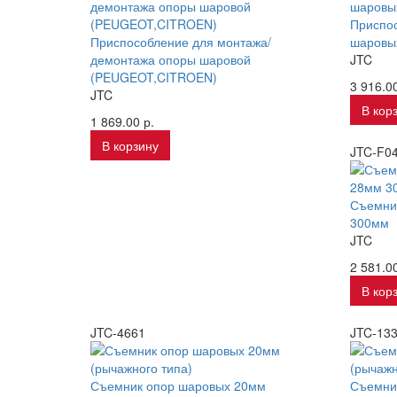
Приспос
Приспособление для монтажа/
шаровы
демонтажа опоры шаровой
JTC
(PEUGEOT,CITROEN)
3 916.00
JTC
В кор
1 869.00 р.
В корзину
JTC-F0
Съемник
300мм
JTC
2 581.00
В кор
JTC-4661
JTC-13
Съемник опор шаровых 20мм
Съемни