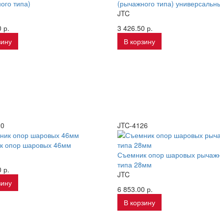
ого типа)
(рычажного типа) универсальн
JTC
 р.
3 426.50 р.
зину
В корзину
20
JTC-4126
к опор шаровых 46мм
Съемник опор шаровых рычаж
типа 28мм
 р.
JTC
зину
6 853.00 р.
В корзину