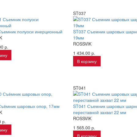
ST037
Съемник полуоси инерционный
ST037 Съемник шаровых шарн
K
19мм
ROSSVIK
0 р.
1 434.00 р.
зину
В корзину
ST041
Съёмник шаровых опор, 17мм
ST041 Съемник шаровых шарн
K
переставной захват 22 мм
ROSSVIK
 р.
1 565.00 р.
зину
В корзину