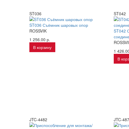
ST036
ST042
ST036 Съёмник шаровых опор
ROSSVIK
ST042 
соедин
1 256.00 р.
ROSSVI
В корзину
1 426.00
В кор
JTC-4482
JTC-48