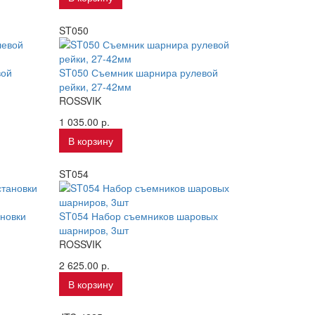
ST050
вой
ST050 Съемник шарнира рулевой
рейки, 27-42мм
ROSSVIK
1 035.00 р.
В корзину
ST054
ановки
ST054 Набор съемников шаровых
шарниров, 3шт
ROSSVIK
2 625.00 р.
В корзину