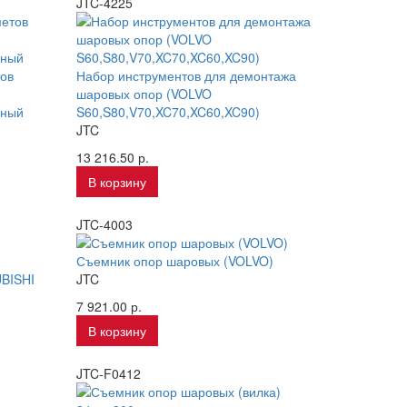
JTC-4225
тов
Набор инструментов для демонтажа
шаровых опор (VOLVO
ьный
S60,S80,V70,XC70,XC60,XC90)
JTC
13 216.50 р.
В корзину
JTC-4003
Съемник опор шаровых (VOLVO)
BISHI
JTC
7 921.00 р.
В корзину
JTC-F0412