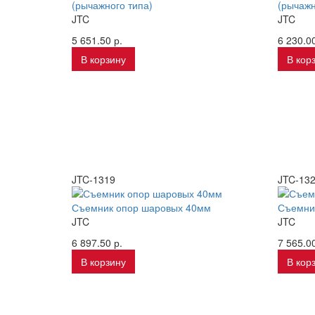
(рычажного типа)
(рычажн
JTC
JTC
5 651.50 р.
6 230.00
В корзину
В кор
JTC-1319
JTC-13
Съемник опор шаровых 40мм
Съемни
JTC
JTC
6 897.50 р.
7 565.00
В корзину
В кор