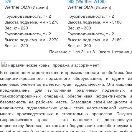
576
583 (Werther W106)
Werther-OMA (Италия)
Werther-OMA (Италия)
Грузоподъемность, т -
2
Грузоподъемность, т -
2
Высота подъема, мм -
3270
Высота подъема, мм -
3180
Вес, кг -
220
Вес, кг -
300
Грузоподъемность, т -
2
Грузоподъемность, т -
2
Высота подъема, мм -
3270
Высота подъема, мм -
3180
Вес, кг -
220
Вес, кг -
300
Показано с 1 по 31 из 31 (всего 1 страниц)
В современном строительстве и промышленности не обойтись без
специализированного подъемного оборудования, и одним из
ключевых элементов является кран гидравлический. Эти машины
предназначены для выполнения различных подъемных и
транспортировочных операций, обеспечивая эффективность и
безопасность на рабочем месте. Благодаря своей мощности и
надежности, гидравлические краны стали неотъемлемой частью
многих производственных и строительных процессов. Покупка
гидравлического крана – это вложение в долгосрочную
перспективу бизнеса, так как это оборудование способно служить
верой и правдой на протяжении многих лет. Тем не менее, выбор