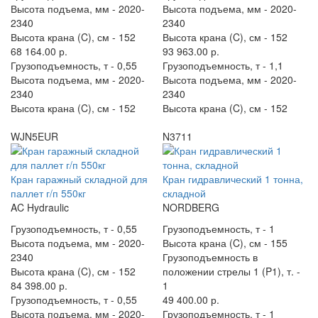
Высота подъема, мм -
2020-
Высота подъема, мм -
2020-
2340
2340
Высота крана (C), см -
152
Высота крана (C), см -
152
68 164.00 р.
93 963.00 р.
Грузоподъемность, т -
0,55
Грузоподъемность, т -
1,1
Высота подъема, мм -
2020-
Высота подъема, мм -
2020-
2340
2340
Высота крана (C), см -
152
Высота крана (C), см -
152
WJN5EUR
N3711
Кран гаражный складной для
Кран гидравлический 1 тонна,
паллет г/п 550кг
складной
AC Hydraulic
NORDBERG
Грузоподъемность, т -
0,55
Грузоподъемность, т -
1
Высота подъема, мм -
2020-
Высота крана (C), см -
155
2340
Грузоподъемность в
Высота крана (C), см -
152
положении стрелы 1 (P1), т. -
84 398.00 р.
1
Грузоподъемность, т -
0,55
49 400.00 р.
Высота подъема, мм -
2020-
Грузоподъемность, т -
1