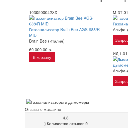
1030500042XX
М-3Т.0
Газоана
Газоанализатор Brain Bee AGS-688/R
Альфа-д
MID
Запрос
Brain Bee (Италия)
60 000.00 р.
ИД 1.01
В корзину
Дымоме
Альфа-д
Запрос
Отзывы о магазине
4.8
Количество отзывов 9