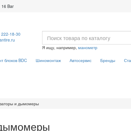
 16 Bar
) 222-18-30
ntire.ru
Я ищу, например,
манометр
нт блоков BDC
Шиномонтаж
Автосервис
Бренды
Ста
изаторы и дымомеры
 дымомеры