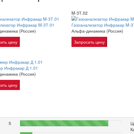
1
M-3Т.02
лизатор Инфракар M-3Т.01
Газоанализатор Инфракар M-3
инамика (Россия)
Альфа-динамика (Россия)
ить цену
Запросить цену
р Инфракар Д 1.01
инамика (Россия)
ить цену
5
87%
Ц
К