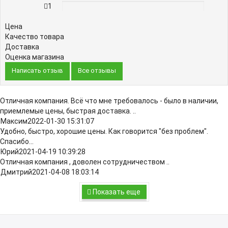
1
0%
Цена
Качество товара
Доставка
Оценка магазина
Написать отзыв
Все отзывы
Отличная компания. Всё что мне требовалось - было в наличии,
приемлемые цены, быстрая доставка. ..
Максим
2022-01-30 15:31:07
Удобно, быстро, хорошие цены. Как говорится "без проблем".
Спасибо...
Юрий
2021-04-19 10:39:28
Отличная компания , доволен сотрудничеством ..
Дмитрий
2021-04-08 18:03:14
Показать еще