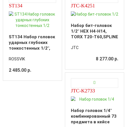
ST134
JTC-K4251
Набор бит-головок
1/2" HEX H4-H14,
ST134 Набор головок
TORX T20-T60,SPLINE
ударных глубоких
M5-M12 25
JTC
тонкостенных 1/2",
предметов
17,19,21мм с цветной
8 277.00 р.
ROSSVIK
пластиковой втулкой
2 485.00 р.
JTC-K2733
Набор головок 1/4"
комбинированный 73
предмета в кейсе