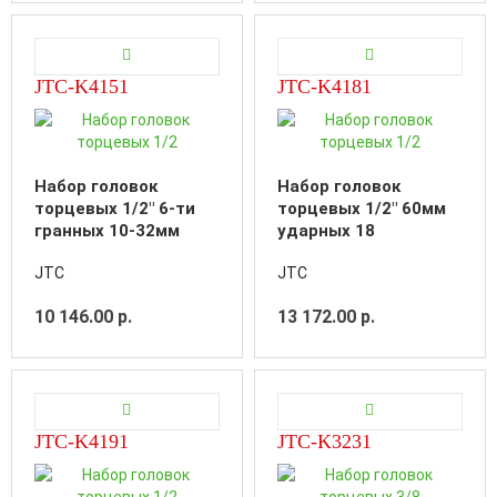
JTC-K4151
JTC-K4181
Набор головок
Набор головок
торцевых 1/2" 6-ти
торцевых 1/2" 60мм
гранных 10-32мм
ударных 18
ударных глубоких 15
предметов в кейсе
JTC
JTC
предметов в кейсе
10 146.00 р.
13 172.00 р.
JTC-K4191
JTC-K3231