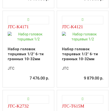
JTC-K4171
JTC-K4121
Набор головок
Набор головок
торцевых 1/2" 6-ти
торцевых 1/2" 6-ти
гранных 10-32мм
гранных 10-32мм
глубоких 17
ударных глубоких 12
JTC
JTC
предметов в кейсе
предметов в кейсе
7 476.00 р.
9 879.00 р.
JTC-K2732
JTC-T615M