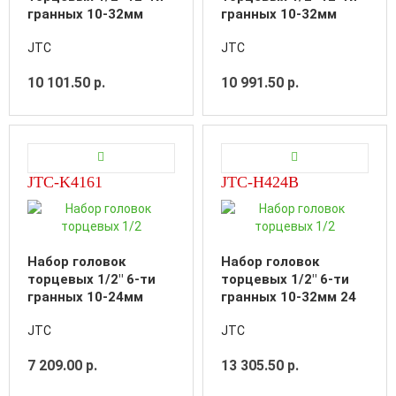
гранных 10-32мм
гранных 10-32мм
глубоких 17
глубоких ударных 12
JTC
JTC
предметов в кейсе
предметов в кейсе
10 101.50 р.
10 991.50 р.
JTC-K4161
JTC-H424B
Набор головок
Набор головок
торцевых 1/2" 6-ти
торцевых 1/2" 6-ти
гранных 10-24мм
гранных 10-32мм 24
ударных 16
предмета в кейсе
JTC
JTC
предметов в кейсе
7 209.00 р.
13 305.50 р.