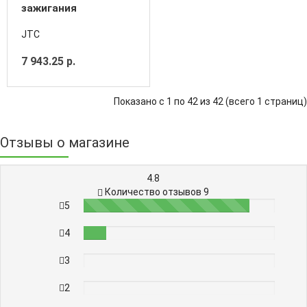
зажигания
(трещотки,удлинит.,головки)
JTC
8 предметов в кейсе
7 943.25 р.
Показано с 1 по 42 из 42 (всего 1 страниц)
Отзывы о магазине
4.8
Количество отзывов 9
5
87%
4
12%
3
0%
2
0%