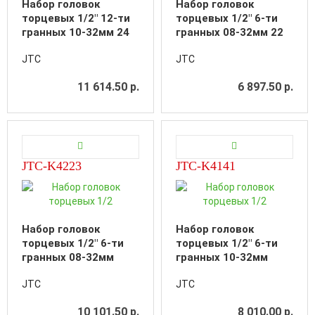
Набор головок
Набор головок
торцевых 1/2" 12-ти
торцевых 1/2" 6-ти
гранных 10-32мм 24
гранных 08-32мм 22
предмета в кейсе
предмета в кейсе
JTC
JTC
11 614.50 р.
6 897.50 р.
JTC-K4223
JTC-K4141
Набор головок
Набор головок
торцевых 1/2" 6-ти
торцевых 1/2" 6-ти
гранных 08-32мм
гранных 10-32мм
ударных 22
глубоких 14
JTC
JTC
предмета в кейсе
предметов в кейсе
10 101.50 р.
8 010.00 р.