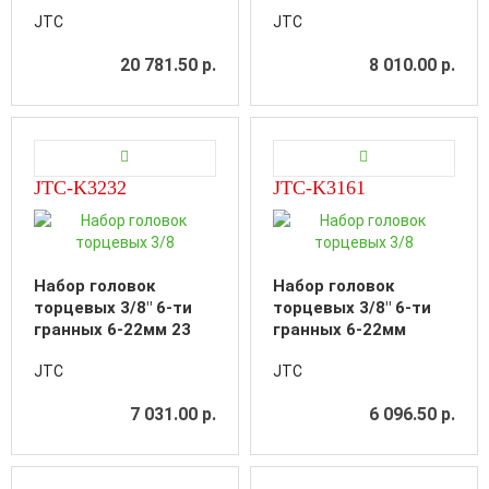
предмет в кейсе
предмета в кейсе
JTC
JTC
20 781.50 р.
8 010.00 р.
JTC-K3232
JTC-K3161
Набор головок
Набор головок
торцевых 3/8" 6-ти
торцевых 3/8" 6-ти
гранных 6-22мм 23
гранных 6-22мм
предмета в кейсе
глубоких 16
JTC
JTC
предметов в кейсе
7 031.00 р.
6 096.50 р.