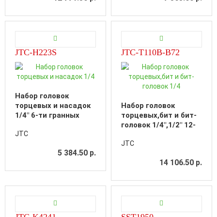
JTC-H223S
JTC-T110B-B72
Набор головок
торцевых и насадок
Набор головок
1/4" 6-ти гранных
торцевых,бит и бит-
5/32"-1/2",Т20-Т40 23
головок 1/4",1/2" 12-
JTC
предмета в кейсе
гранных 110
JTC
предметов в кейсе
5 384.50 р.
14 106.50 р.
JTC-K4241
SST1950