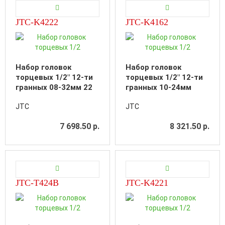
JTC-K4222
JTC-K4162
Набор головок
Набор головок
торцевых 1/2" 12-ти
торцевых 1/2" 12-ти
гранных 08-32мм 22
гранных 10-24мм
предмета в кейсе
ударных 16
JTC
JTC
предметов в кейсе
7 698.50 р.
8 321.50 р.
JTC-T424B
JTC-K4221