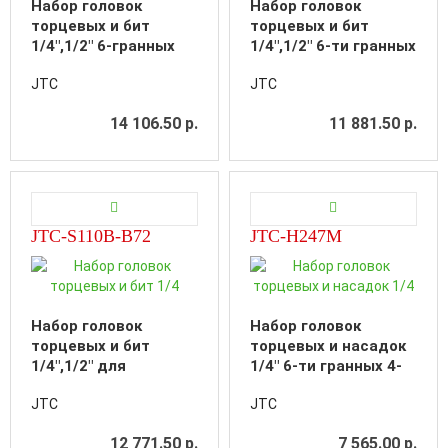
Набор головок
Набор головок
торцевых и бит
торцевых и бит
1/4",1/2" 6-гранных
1/4",1/2" 6-ти гранных
110 предметов в
96 предметов в
JTC
JTC
кейсе
кейсе
14 106.50 р.
11 881.50 р.
JTC-S110B-B72
JTC-H247M
Набор головок
Набор головок
торцевых и бит
торцевых и насадок
1/4",1/2" для
1/4" 6-ти гранных 4-
поврежденных гаек
14мм,Т10-Т50 47
JTC
JTC
110 предметов в
предметов в кейсе
кейсе
12 771.50 р.
7 565.00 р.