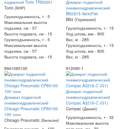
подкатной Torin TR50001
Домкрат подкатной
Torin (КНР)
пневмогидравлический
BlitzS15 VarioFlat
Грузоподъемность, т -
5
Blitz (Германия)
Максимальная высота
подъема, см -
57
Грузоподъемность, т -
15
Высота подхвата, см -
15
Ход штока, мм -
800
Грузоподъемность, т -
5
Вес, кг -
285
Максимальная высота
Грузоподъемность, т -
15
подъема, см -
57
Ход штока, мм -
800
Высота подхвата, см -
15
Вес, кг -
285
8941085100
912090-1
Домкрат подкатной
Домкрат подкатной
пневмогидравлический
пневмогидравлический
Compac A3216-C (G1)
Chicago Pneumatic CP85100
Compac (Дания)
100 тонн
Грузоподъемность, т -
32
Chicago Pneumatic (Бельгия)
Максимальная высота
Грузоподъемность, т -
100
подъема, см -
30