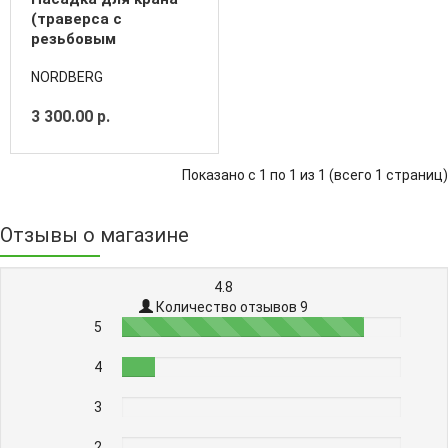
(траверса с
резьбовым
регулятором), г/п 680
NORDBERG
кг
3 300.00 р.
Показано с 1 по 1 из 1 (всего 1 страниц)
Отзывы о магазине
4.8
Количество отзывов 9
5
87%
4
12%
3
0%
2
0%