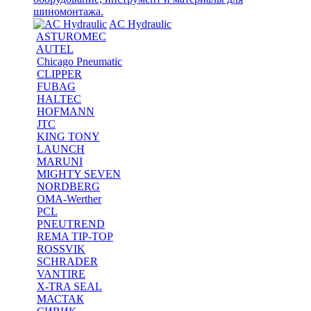
шиномонтажа.
AC Hydraulic
ASTUROMEC
AUTEL
Chicago Pneumatic
CLIPPER
FUBAG
HALTEC
HOFMANN
JTC
KING TONY
LAUNCH
MARUNI
MIGHTY SEVEN
NORDBERG
OMA-Werther
PCL
PNEUTREND
REMA TIP-TOP
ROSSVIK
SCHRADER
VANTIRE
X-TRA SEAL
МАСТАК