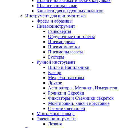
Шланги на автоматических катушках
Шланги спиральные
Запчасти для воздушных шлангов
Инструмент для шиномонтажа
Фрезы и абразивы
Пневмоинструмент
Гайковерты
Обдувочные пистолеты
Пневмодрели
Пневмомолотки
Пневмопылесосы
Бустеры
Ручной инструмент
Шило и Напильники
Клещи
Мел, Экстракторы
Другое
Аспираторы, Метчики, Измерители
Ролики и Скребки
Фиксаторы и Съемники секреток
Монтировки, ключи крестовые
Съемник вентилей
Монтажные кольца
Электроинструмент
Лезвия