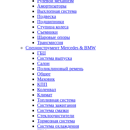
Рулевой механизм
Амортизаторы
Выхлопная система
Подвеска
Подшипники
Ступица колеса
Съемники
Шаровые опоры
Трансмиссия
Специнструмент Mercedes & BMW
ГБЦ
Система выпуска
Салон
Поликлиновый ремень
Общее
Маховик
КПП
Коленвал
Климат
Топливная система
Система зажигания
Система смазки
Стеклоочистители
Тормозная система
Система охлаждения