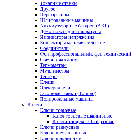
Токарные станки
Другое
Перфораторы
Шлифовальные машины
Аккумуляторные батареи (АКБ)
Демонтаж радиоаппаратуры
Индикаторы напряжения
Коллекторы манометрические
Соединители
Фен профессиональный, фен технический
Свечи зажигания
Термометры
Мультиметры
Тестеры
Клещи
Электродрели
Заточные станки (Точило)
Полировальные машины
Ключи
Ключи торцевые
Ключ торцевые шарнирные
Ключи торцевые T-образные
Ключи радиусные
Ключи шестигранные
Ключи шарнирные